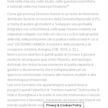
fede nella mia vita, nello studio, nelle questioni scientifiche
e culturali, nella mia futura professione?”.
Come già scriveva Severino Dianich in un testo di riferimento
distribuito durante un incontro della Consulta Nazionale di PU,
si tratta di aiutare gli studenti a
“sviluppare una spiritualità
integrata e non schizofrenica, nella quale l’essere credente sia
vitalmente collegato con tutto ciò che si è e si fa in tutti gli ambiti
della vita, nella professione che si pratica e nella società in cui si
vive”
(SEVERINO DIANICH, Il mestiere dello studente e la
vocazione cristiana, Bologna, EDB, 2010, p. 32.).
Nostro primo obiettivo è quindi quello di formare il giovane
studente ad acquisire quei criteri filosofici, antropologici,
dottrinali che dotino la sua coscienza di quella capacità di
giudizio e discernimento che è indispensabile per un
approccio esistenziale cristiano alle materie studiate e alla
deontologia professionale.
I percorsi formativi che appartengono a quest'area si
pongono quindi l'obiettivo di "mettere insieme" l'intima vita di
fede e di preghiera e le scelte di vita che intersecano il vissuto
accademico e lavorativo, imparando ad essere laici inseriti nel
mondo quale lievito evangelico.
Privacy & Cookies Policy